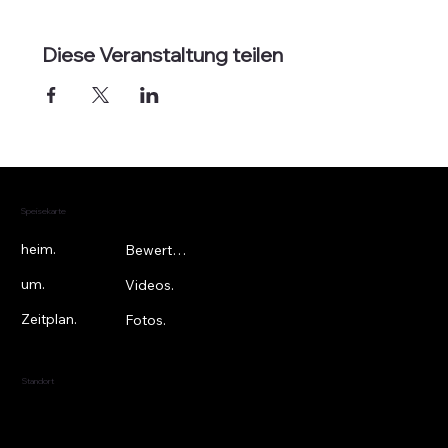
Diese Veranstaltung teilen
Speisekarte
heim.
Bewertungen.
um.
Videos.
Zeitplan.
Fotos.
Standort
New York, New York
Vereinigte Staaten