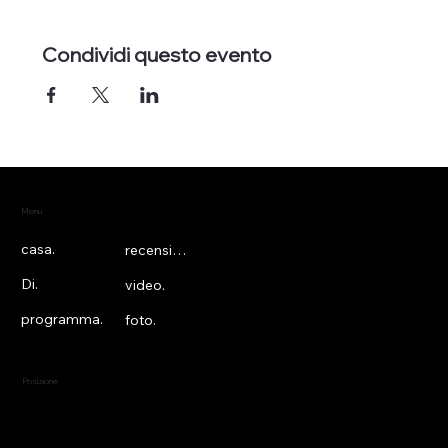
Condividi questo evento
Menu
casa.
recensioni.
Di.
video.
programma.
foto.
Posizione
Nuova York, Nuova York
Stati Uniti