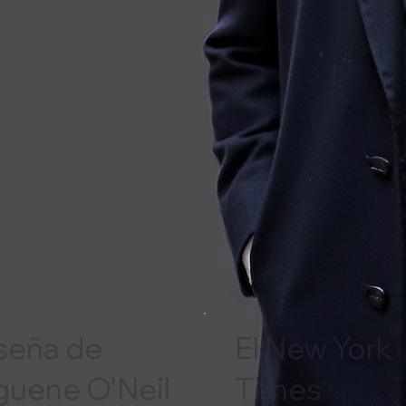
seña de
El New York
guene O'Neil
Times