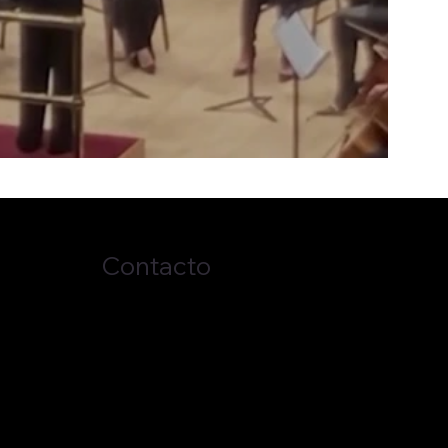
Contacto
917-453-4814
fred@fredredd.com