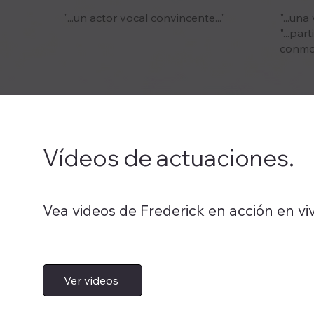
"...un actor vocal convincente..."
"...una
"...par
conmov
Vídeos de actuaciones.
Vea videos de Frederick en acción en viv
Ver videos