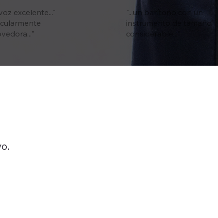
 voz excelente..."
"...un barítono con un
ticularmente
instrumento de tamaño
edora..."
considerable..."
o.