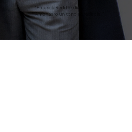
"Fredrick Redd le dio a
Amonasro un tono agradable..."