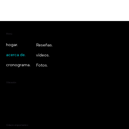
Menú
hogar.
Reseñas.
acerca de.
vídeos.
cronograma.
Fotos.
Ubicación
Nueva York, Nueva York
Estados Unidos
Enlaces importantes