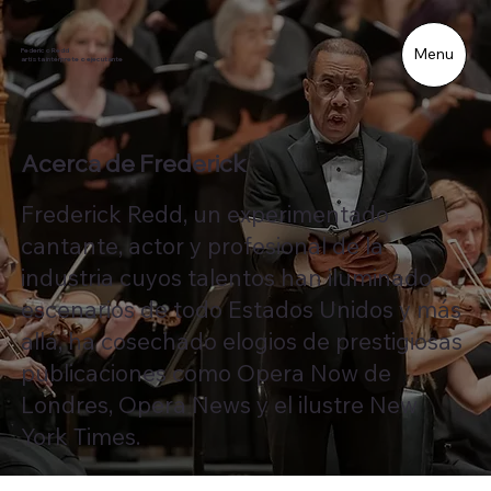
Menu
Federico Redd
artista intérprete o ejecutante
Acerca de Frederick
Frederick Redd, un experimentado
cantante, actor y profesional de la
industria cuyos talentos han iluminado
escenarios de todo Estados Unidos y más
allá, ha cosechado elogios de prestigiosas
publicaciones como Opera Now de
Londres, Opera News y el ilustre New
York Times.