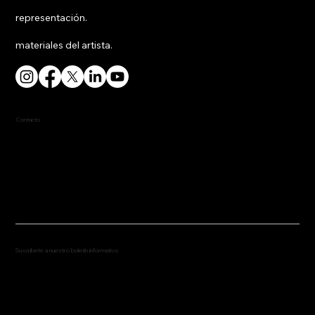
representación.
materiales del artista.
Contacto
917-453-4814
fred@fredredd.com
Suscríbete a nuestro boletín informativo
Suscríbete para recibir actualizaciones de noticias
y próximas actuaciones.