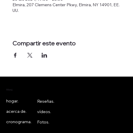
Elmira, 207 Clemens Center Pkwy, Elmira, NY 14901, EE.
UU.
Compartir este evento
Menú
hogar.
Reseñas.
acerca de.
vídeos.
cronograma.
Fotos.