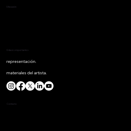
Ubicación
Nueva York, Nueva York
Estados Unidos
Enlaces importantes
representación.
materiales del artista.
Contacto
917-453-4814
fred@fredredd.com