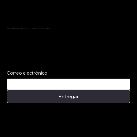
Suscríbete a nuestro boletín informativo
Suscríbete para recibir actualizaciones de noticias
y próximas actuaciones.
Correo electrónico
Entregar
© 2024 por Fredrick Redd. Diseñado por The Supreme
Digital