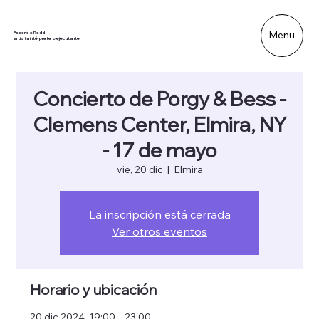
Menu
Federico Redd
artista intérprete o ejecutante
Concierto de Porgy & Bess -
Clemens Center, Elmira, NY
- 17 de mayo
vie, 20 dic
  |  
Elmira
La inscripción está cerrada
Ver otros eventos
Horario y ubicación
20 dic 2024, 19:00 – 23:00