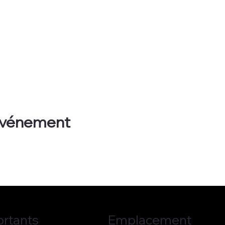
 événement
ortants
Emplacement