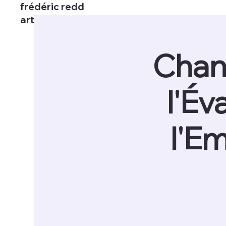
frédéric redd
artiste interprète.
Chant
l'Év
l'E