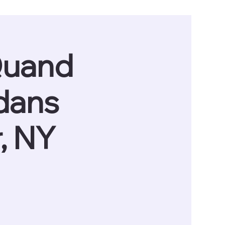
taires.
vidéos.
photos.
 Quand
 dans
, NY