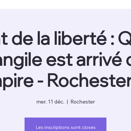
maison.
à propos de.
calendrier.
Commen
 de la liberté :
angile est arrivé
mpire - Rochester
mer. 11 déc.
  |  
Rochester
Les inscriptions sont closes