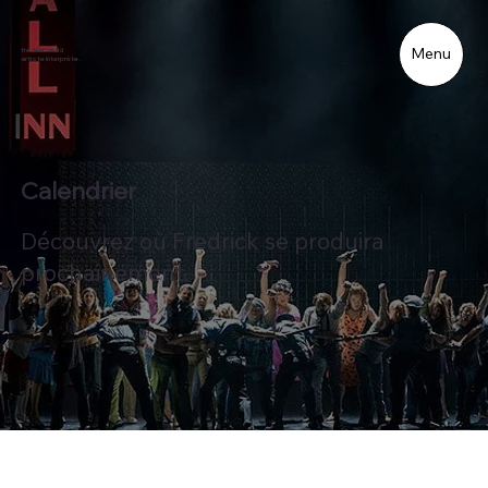
Menu
frédéric redd
artiste interprète.
Calendrier
Découvrez où Fredrick se produira
prochainement.