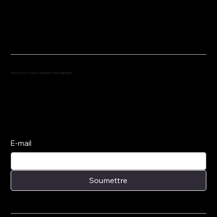
fred@fredredd.com
Inscrivez-vous à notre newsletter
Abonnez-vous pour recevoir les dernières
nouvelles et les représentations à venir.
E-mail
Soumettre