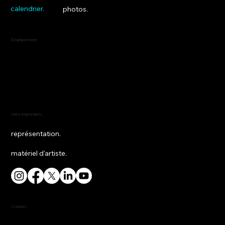
calendrier.
photos.
Emplacement
New York, État de New York
États-Unis
Liens importants
représentation.
matériel d'artiste.
Contact
917-453-4814