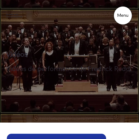
Menu
frédéric redd
artiste interprète.
Vidéos
Vidéos de performance de Fredrick Redd.