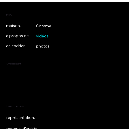
Menu
maison.
Commentaires.
à propos de.
vidéos.
calendrier.
photos.
Emplacement
New York, État de New York
États-Unis
Liens importants
représentation.
matériel d'artiste.