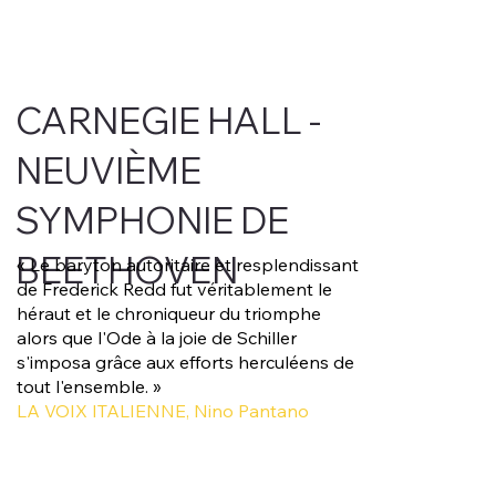
CARNEGIE HALL -
NEUVIÈME
SYMPHONIE DE
BEETHOVEN
« Le baryton autoritaire et resplendissant
de Frederick Redd fut véritablement le
héraut et le chroniqueur du triomphe
alors que l'Ode à la joie de Schiller
s'imposa grâce aux efforts herculéens de
tout l'ensemble. »
LA VOIX ITALIENNE, Nino Pantano