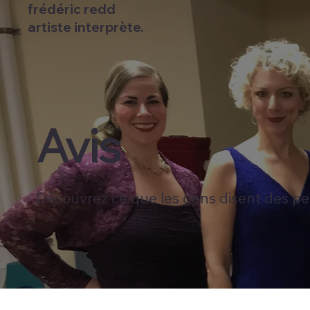
frédéric redd
artiste interprète.
Avis
Découvrez ce que les gens disent des pe