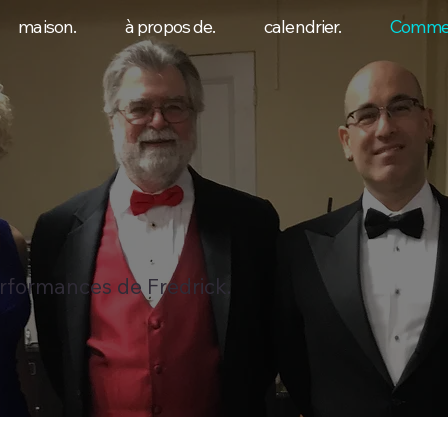
maison.
à propos de.
calendrier.
Commen
rformances de Fredrick.