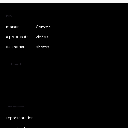
Menu
maison.
Commentaires.
à propos de.
vidéos.
calendrier.
photos.
Emplacement
New York, État de New York
États-Unis
Liens importants
représentation.