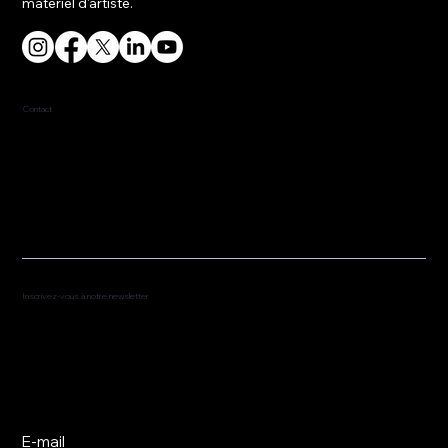
matériel d'artiste.
Contact
917-453-4814
fred@fredredd.com
Inscrivez-vous à notre newsletter
Abonnez-vous pour recevoir les dernières
nouvelles et les représentations à venir.
E-mail